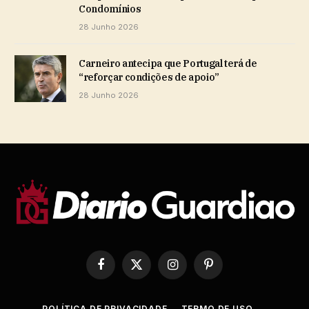
Condomínios
28 Junho 2026
Carneiro antecipa que Portugal terá de
“reforçar condições de apoio”
28 Junho 2026
Facebook
X
Instagram
Pinterest
(Twitter)
POLÍTICA DE PRIVACIDADE
TERMO DE USO